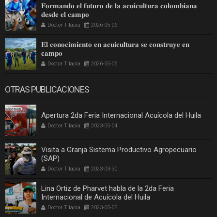
𝐅𝐨𝐫𝐦𝐚𝐧𝐝𝐨 𝐞𝐥 𝐟𝐮𝐭𝐮𝐫𝐨 𝐝𝐞 𝐥𝐚 𝐚𝐜𝐮𝐢𝐜𝐮𝐥𝐭𝐮𝐫𝐚 𝐜𝐨𝐥𝐨𝐦𝐛𝐢𝐚𝐧𝐚
𝐝𝐞𝐬𝐝𝐞 𝐞𝐥 𝐜𝐚𝐦𝐩𝐨
Doctor Tilapia
2026-05-06
𝐄𝐥 𝐜𝐨𝐧𝐨𝐜𝐢𝐦𝐢𝐞𝐧𝐭𝐨 𝐞𝐧 𝐚𝐜𝐮𝐢𝐜𝐮𝐥𝐭𝐮𝐫𝐚 𝐬𝐞 𝐜𝐨𝐧𝐬𝐭𝐫𝐮𝐲𝐞 𝐞𝐧
𝐜𝐚𝐦𝐩𝐨
Doctor Tilapia
2026-05-06
OTRAS PUBLICACIONES
Apertura 2da Feria Internacional Acuícola del Huila
Doctor Tilapia
2023-05-04
Visita a Granja Sistema Productivo Agropecuario
(SAP)
Doctor Tilapia
2023-03-30
Lina Ortiz de Pharvet habla de la 2da Feria
Internacional de Acuícola del Huila
Doctor Tilapia
2023-05-05