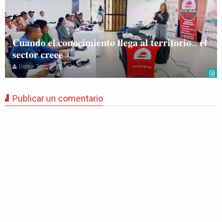
𝐂𝐮𝐚𝐧𝐝𝐨 𝐞𝐥 𝐜𝐨𝐧𝐨𝐜𝐢𝐦𝐢𝐞𝐧𝐭𝐨 𝐥𝐥𝐞𝐠𝐚 𝐚𝐥 𝐭𝐞𝐫𝐫𝐢𝐭𝐨𝐫𝐢𝐨… 𝐞𝐥
𝐬𝐞𝐜𝐭𝐨𝐫 𝐜𝐫𝐞𝐜𝐞
Doctor Tilapia
2026-05-06
Publicar un comentario