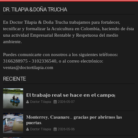
DR. TILAPIA & DOÑA TRUCHA
En Doctor Tilapia & Doña Trucha trabajamos para fortalecer,
tecnificar y formalizar la Acuicultura en Colombia, haciendo de ésta
una actividad Empresarial Rentable y Respetuosa del medio
ambiente.
Puedes comunicarte con nosotros a los siguientes teléfonos:
3166288975 - 3102336540,
o al
correo electrónico:
ventas@doctortilapia.com
RECIENTE
𝗘𝗹 𝘁𝗿𝗮𝗯𝗮𝗷𝗼 𝗿𝗲𝗮𝗹 𝘀𝗲 𝗵𝗮𝗰𝗲 𝗲𝗻 𝗲𝗹 𝗰𝗮𝗺𝗽𝗼¡
Doctor Tilapia
2026-05-07
𝐌𝐨𝐧𝐭𝐞𝐫𝐫𝐞𝐲, 𝐂𝐚𝐬𝐚𝐧𝐚𝐫𝐞… 𝐠𝐫𝐚𝐜𝐢𝐚𝐬 𝐩𝐨𝐫 𝐚𝐛𝐫𝐢𝐫𝐧𝐨𝐬 𝐥𝐚𝐬
𝐩𝐮𝐞𝐫𝐭𝐚𝐬.
Doctor Tilapia
2026-05-06