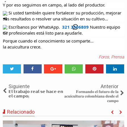
Y por eso seguimos en campo, al lado del productor.
 Si usted también quiere fortalecer su producción, mejorar 
sus resultados o resolver una situación en su cultivo…
 Escríbanos por WhatsApp.  
321 3306809
 Nuestro equipo 
de profesionales está listo para ayudarle.
Porque cuando el conocimiento se comparte…
la acuicultura crece.
Foros
,
Prensa
Tweet
Share
Share
Share
Share
Share
0
Siguiente
Anterior
𝗘𝗹 𝘁𝗿𝗮𝗯𝗮𝗷𝗼 𝗿𝗲𝗮𝗹 𝘀𝗲 𝗵𝗮𝗰𝗲 𝗲𝗻
𝐅𝐨𝐫𝐦𝐚𝐧𝐝𝐨 𝐞𝐥 𝐟𝐮𝐭𝐮𝐫𝐨 𝐝𝐞 𝐥𝐚
𝗲𝗹 𝗰𝗮𝗺𝗽𝗼¡
𝐚𝐜𝐮𝐢𝐜𝐮𝐥𝐭𝐮𝐫𝐚 𝐜𝐨𝐥𝐨𝐦𝐛𝐢𝐚𝐧𝐚 𝐝𝐞𝐬𝐝𝐞 𝐞𝐥
𝐜𝐚𝐦𝐩𝐨
Relacionado