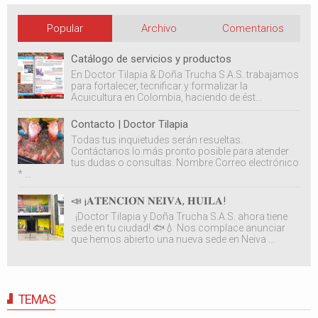
Popular
Archivo
Comentarios
Catálogo de servicios y productos
En Doctor Tilapia & Doña Trucha S.A.S. trabajamos
para fortalecer, tecnificar y formalizar la
Acuicultura en Colombia, haciendo de ést...
Contacto | Doctor Tilapia
Todas tus inquietudes serán resueltas.
Contáctanos lo más pronto posible para atender
tus dudas o consultas. Nombre Correo electrónico
* ...
📣 ¡𝐀𝐓𝐄𝐍𝐂𝐈𝐎́𝐍 𝐍𝐄𝐈𝐕𝐀, 𝐇𝐔𝐈𝐋𝐀!
¡Doctor Tilapia y Doña Trucha S.A.S. ahora tiene
sede en tu ciudad! 🐟💧 Nos complace anunciar
que hemos abierto una nueva sede en Neiva ...
TEMAS